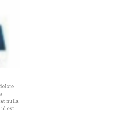
dolore
a
at nulla
 id est